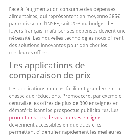
Face à l’augmentation constante des dépenses
alimentaires, qui représentent en moyenne 385€
par mois selon l’INSEE, soit 20% du budget des
foyers français, maîtriser ses dépenses devient une
nécessité. Les nouvelles technologies nous offrent
des solutions innovantes pour dénicher les
meilleures offres.
Les applications de
comparaison de prix
Les applications mobiles facilitent grandement la
chasse aux réductions. Promoaccro, par exemple,
centralise les offres de plus de 300 enseignes en
dématérialisant les prospectus publicitaires. Les
promotions lors de vos courses en ligne
deviennent accessibles en quelques clics,
permettant d’identifier rapidement les meilleures