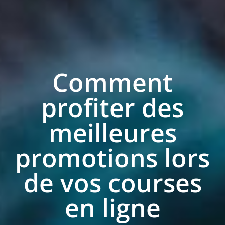
Comment
profiter des
meilleures
promotions lors
de vos courses
en ligne