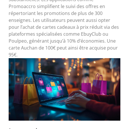
Promoaccro simplifient le suivi des offres en
répertoriant les promotions de plus de 300
enseignes. Les utilisateurs peuvent aussi opter
pour l’achat de cartes cadeaux à prix réduit via des
plateformes spécialisées comme EbuyClub ou
Poulpeo, générant jusqu’à 10% d’économies. Une
carte Auchan de 100€ peut ainsi être acquise pour
95€.